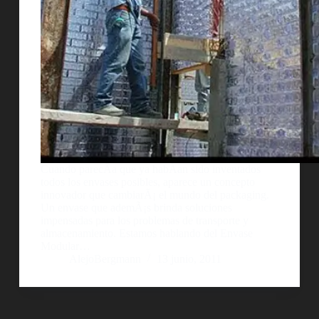
Cuando parecÃ­a que ya habÃ­an sido inventados
todos los envases posibles, aparece un concepto
innovador que cambiarÃ¡ el mundo del packaging.
Un envase que ademÃ¡s brinda soluciones
impensadas para los problemas de transporte y
almacenamiento. Estamos hablando del Envase
Modular…
AlejoBergmann
13 junio, 2011