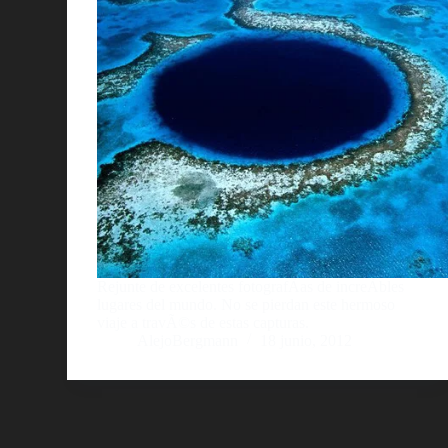
Rejunte de excelentes fotografÃ­as de increÃ­bles
lugares del mundo. No se pierdan este hermoso
viaje a travÃ©s de estas capturas.
AlejoBergmann
18 junio, 2012