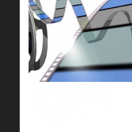
Logorama es un cortometraje animado francÃ©s
de 16 minutos, dirigido por FranÃ§ois Alaux,
HervÃ© de Crecy y Ludovic Houplain y
producido por Autor de Minuit. El film presenta
diversas situaciones ocurridas en un Los Angeles
repleto de mÃ¡s de 2,500…
AlejoBergmann
23 agosto, 2010
3 comentarios