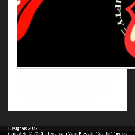
El clÃ¡sico dibujo de la lengua fue rediseÃ±ado por
el artista Shepard Fairey para celebrar los 50 aÃ±os
de trayectoria de la banda. La imagen original
apareciÃ³ por primera vez con el Ã¡lbum Sticky
Fingers, en 1971.
AlejoBergmann
29 junio, 2012
Designals 2022
Copyright © 2026 - Tema para WordPress de
CreativeThemes