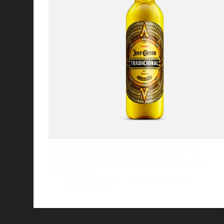
Rejunte de packaging creativos. Espero que les
sirva de inspiraciÃ³n. Pueden acceder a c/u
haciendo click en la imagen para encontrar mÃ¡s
informaciÃ³n.
AlejoBergmann
21 septiembre, 2011
3 comentarios