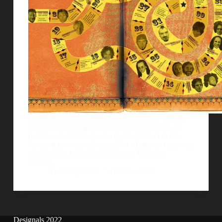
Norbi Baruch hace Infografreak. A simple vista no
se entiende que significa semejante tÃ©rmino. Si
partimos de la base que hacer infografÃ­as es una
forma de procesar informaciÃ³n y tratar de resolverla
visualmente, la cosa se complica aÃºn mÃ¡s.
Porque…
AlejoBergmann
21 julio, 2012
Designals 2022