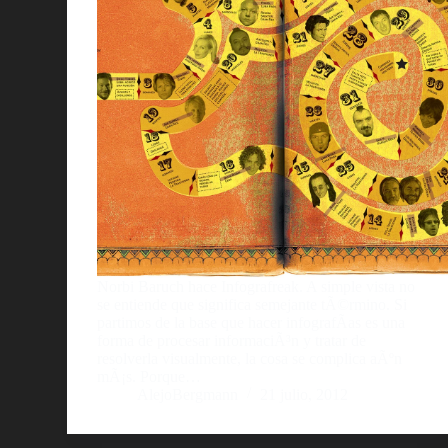
Norbi Baruch hace Infografreak. A simple vista no
se entiende que significa semejante tÃ©rmino. Si
partimos de la base que hacer infografÃ­as es una
forma de procesar informaciÃ³n y tratar de
resolverla visualmente, la cosa se complica aÃºn
mÃ¡s. Porque…
AlejoBergmann
21 julio, 2012