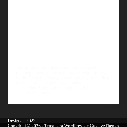
Las opiniones simplistas, emotivas o de gusto
personal deben evitarse a la hora de evaluar piezas
de diseÃ±o comercial y, en su lugar, hay que aplicar
criterios mÃ¡s serios y profesionales.
AlejoBergmann
29 agosto, 2011
6 comentarios
Designals 2022
Copyright © 2026 - Tema para WordPress de
CreativeThemes