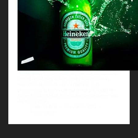
A continuaciÃ³n les vamos a presentar un minijuego
lanzado en el marco de la campaÃ±a que estÃ¡
realizando Heineken a nivel mundial, para
promocionar la nueva entrega de las pelÃ­culas de
James Bond: Skyfall. Personalmente me parece una
decisiÃ³n muy…
Guille Delicia
24 octubre, 2012
1 comentario