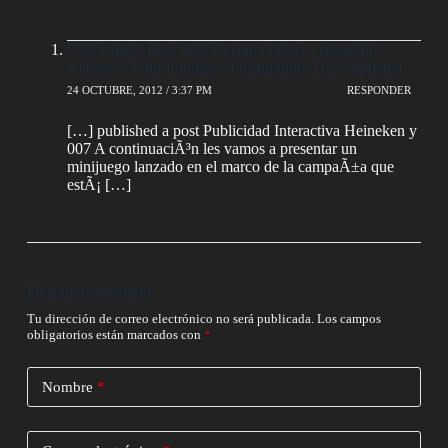
CSS Brigit | Best Web Design Gallery | Beautiful
websites | Your fountain of inspiration, Daily updated
24 OCTUBRE, 2012 / 3:37 PM
RESPONDER
[…] published a post Publicidad Interactiva Heineken y
007 A continuaciÃ³n les vamos a presentar un
minijuego lanzado en el marco de la campaÃ±a que
estÃ¡ […]
Deja un comentario
Tu dirección de correo electrónico no será publicada.
Los campos
obligatorios están marcados con
*
Nombre
*