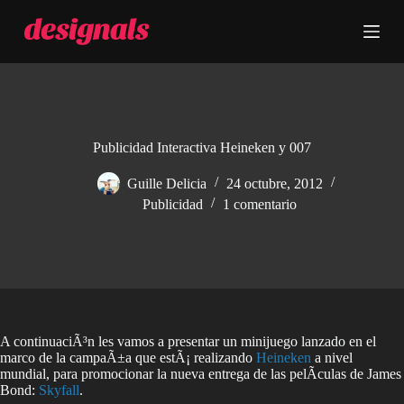
S
a
l
t
a
r
a
l
c
Publicidad Interactiva Heineken y 007
o
n
Guille Delicia
24 octubre, 2012
t
Publicidad
1 comentario
e
n
i
d
o
A continuaciÃ³n les vamos a presentar un minijuego lanzado en el
marco de la campaÃ±a que estÃ¡ realizando
Heineken
a nivel
mundial, para promocionar la nueva entrega de las pelÃ­culas de James
Bond:
Skyfall
.