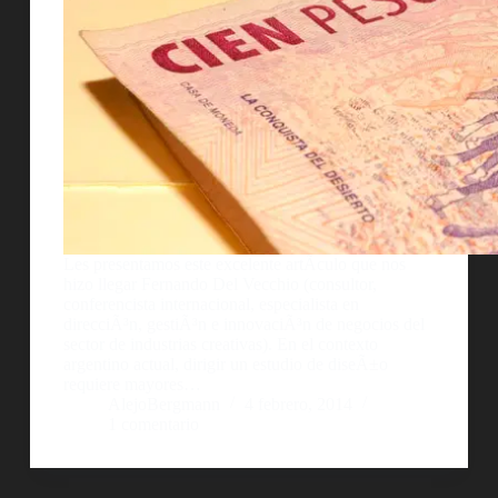
Les presentamos este excelente artÃ­culo que nos
hizo llegar Fernando Del Vecchio (consultor,
conferencista internacional, especialista en
direcciÃ³n, gestiÃ³n e innovaciÃ³n de negocios del
sector de industrias creativas). En el contexto
argentino actual, dirigir un estudio de diseÃ±o
requiere mayores…
AlejoBergmann
4 febrero, 2014
1 comentario