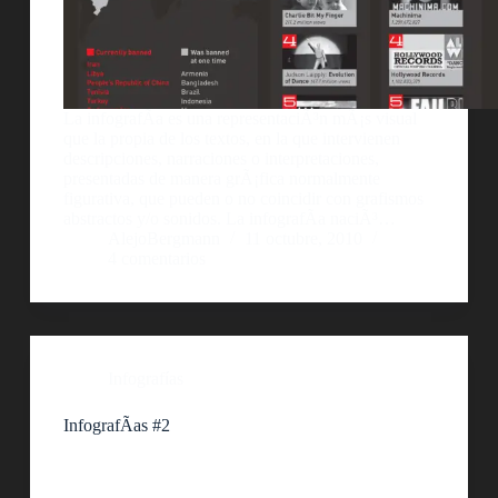
La infografÃ­a es una representaciÃ³n mÃ¡s visual
que la propia de los textos, en la que intervienen
descripciones, narraciones o interpretaciones,
presentadas de manera grÃ¡fica normalmente
figurativa, que pueden o no coincidir con grafismos
abstractos y/o sonidos. La infografÃ­a naciÃ³…
AlejoBergmann
11 octubre, 2010
4 comentarios
Infografías
InfografÃ­as #2