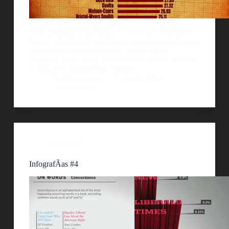
Una infografÃ­a es una representaciÃ³n grÃ¡fica
sobre cualquier temÃ¡tica, en donde se desarrollan
datos e informaciÃ³n relevante a exponer, existen los
documentos tradicionales que vemos en las
empresas, hojas llenas de nÃºmeros y datos escritos,
y estÃ¡n las infografÃ­as visuales,…
AlejoBergmann
25 agosto, 2011
7 comentarios
Infografías
InfografÃ­as #4