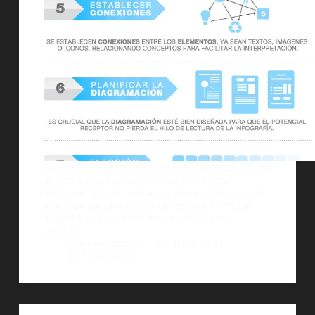
Hace tiempo que estaba con la idea de hacer alguna
infografÃ­a pero no se me ocurrÃ­a un tema
interesante. Dando vuelta por algunos blogs, vi que
detallaban algunos puntos claves para diseÃ±ar
infografÃ­as, pero todos eran textos largos y
aburridos.…
AlejoBergmann
4 octubre, 2011
18 comentarios