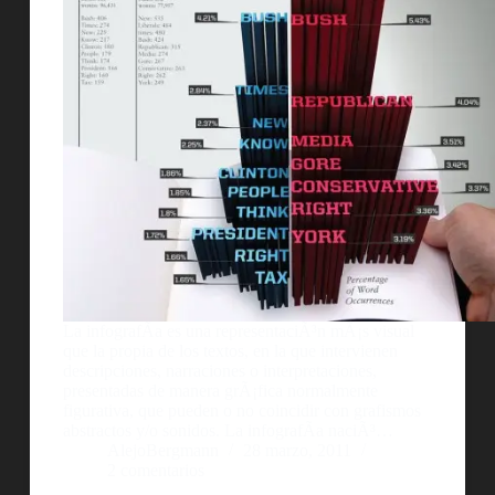
La infografÃ­a es una representaciÃ³n mÃ¡s visual
que la propia de los textos, en la que intervienen
descripciones, narraciones o interpretaciones,
presentadas de manera grÃ¡fica normalmente
figurativa, que pueden o no coincidir con grafismos
abstractos y/o sonidos. La infografÃ­a naciÃ³…
AlejoBergmann
28 marzo, 2011
2 comentarios