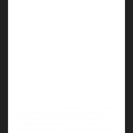
La infografÃ­a es una representaciÃ³n mÃ¡s visual
que la propia de los textos, en la que intervienen
descripciones, narraciones o interpretaciones,
presentadas de manera grÃ¡fica normalmente
figurativa, que pueden o no coincidir con grafismos