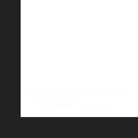
GIS es una empresa de servicios y obras apuntanda
a la industria mediana. El desarrollo de la identidad
estuvo a cargo de BIR PIP.
AlejoBergmann
11 marzo, 2015