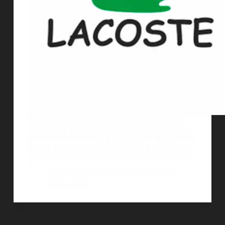
Hoy te traemos un listado interesante de 22 logos
arruinados por la tipografÃ­a Comic Sans, creados
por el diseÃ±ador Oleg Tarasov, quiÃ©n demuestra
de una forma exagerada el pÃ©simo resultado que
puede ocasionar la mala elecciÃ³n de una tipografÃ­
a.
AlejoBergmann
5 noviembre, 2012
1 comentario