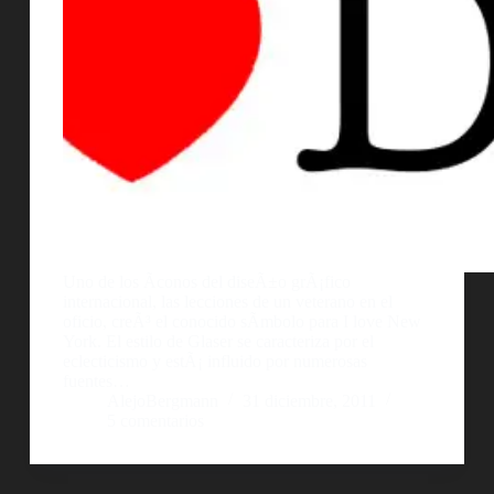
Uno de los Ã­conos del diseÃ±o grÃ¡fico
internacional, las lecciones de un veterano en el
oficio, creÃ³ el conocido sÃ­mbolo para I love New
York. El estilo de Glaser se caracteriza por el
eclecticismo y estÃ¡ influido por numerosas
fuentes…
AlejoBergmann
31 diciembre, 2011
5 comentarios