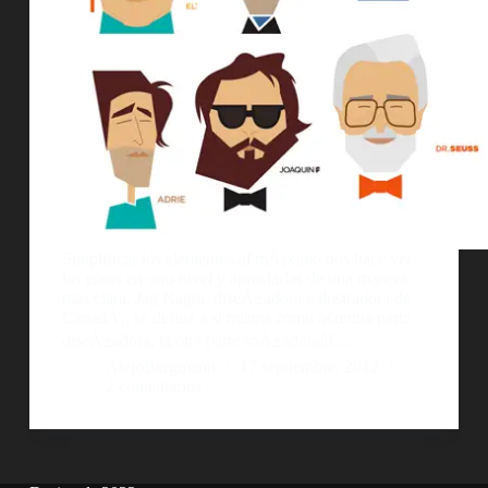
Simplificar los elementos al mÃ¡ximo nos hace ver
las cosas en otro nivel y apreciarlas de una manera
mas clara. Jag Nagra, diseÃ±adora e ilustradora de
CanadÃ¡, se define a si misma como â€œuna parte
diseÃ±adora, la otra parte soÃ±adoraâ€.…
AlejoBergmann
17 septiembre, 2012
2 comentarios