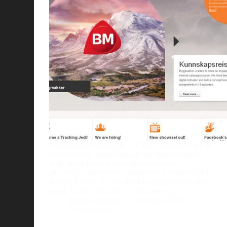
La puesta en marcha del HTML5, permitiÃ³ que la
flexibilidad se adueÃ±ara de los desarrolladores
web; ahora pueden crear sitios mucho mÃ¡s
atractivos e interactivos rompiendo las barreras y la
limitaciÃ³n del HTML. Hoy les presentamos una
pequeÃ±aÂ colecciÃ³n codificada en…
Ricardo Quintero
31 mayo, 2012
3 comentarios