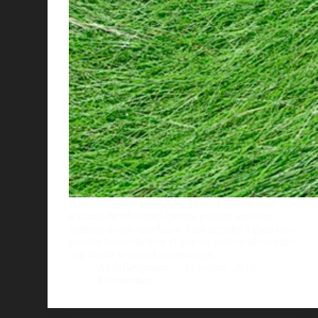
Aprovechamos este sÃ¡bado para dejarle unas
texturas de cÃ©sped que les pueden servir en
algunos de sus diseÃ±os. Para acceder a cada uno
pueden hacer click en el que les guste y al acceder
a la fuente lo podrÃ¡n descargar…
AlejoBergmann
11 agosto, 2012
1 comentario