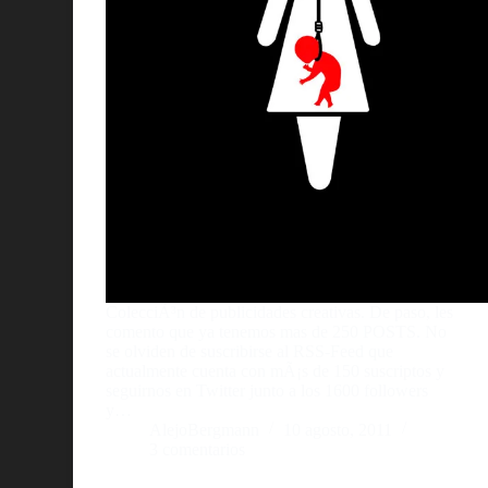
ColecciÃ³n de publicidades creativas. De paso, les
comento que ya tenemos mas de 250 POSTS. No
se olviden de suscribirse al RSS-Feed que
actualmente cuenta con mÃ¡s de 150 suscriptos y
seguirnos en Twitter junto a los 1600 followers
y…
AlejoBergmann
10 agosto, 2011
3 comentarios