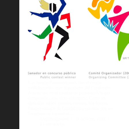
Los Juegos Panamericanos son el evento
multideportivo mas importante del Continente
Americano en el camino de preparaciÃ³n que
comprende cada ciclo olÃ­mpico. Como es
distintivo en los grandes eventos, los Juegos
Panamericanos de Guadalajara cuentan con un
Programa de Identidad…
AlejoBergmann
31 octubre, 2011
4 comentarios