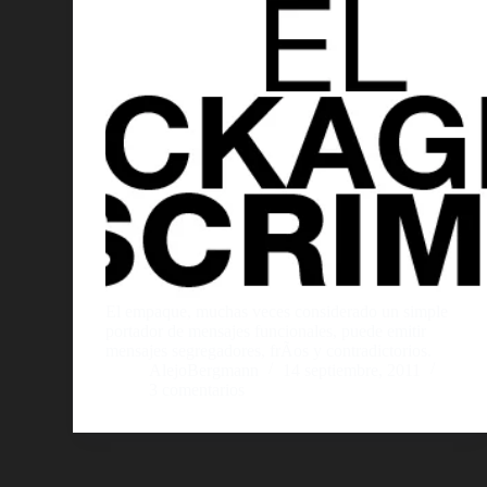
El empaque, muchas veces considerado un simple
portador de mensajes funcionales, puede emitir
mensajes segregadores, frÃ­os y contradictorios.
AlejoBergmann
14 septiembre, 2011
3 comentarios