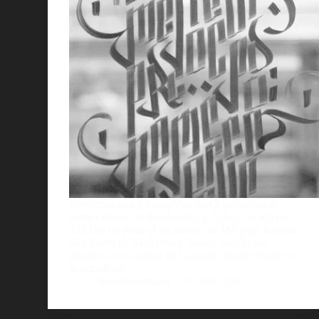
Streetbranding y LorcaVice son 2 proyectos de
Juanjo Rivas, un diseÃ±ador grÃ¡fico nacido en
1983 en un pequeÃ±o pueblo de MÃ¡laga llamado
San Pedro de AlcÃ¡ntara. Juanjo cursÃ³ sus
estudios en la ciudad de Granada, donde reside en
la actualidad…
AlejoBergmann
30 julio, 2013