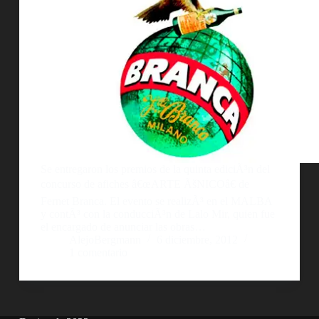
Se entregaron los premios de la quinta ediciÃ³n del
concurso de afiches â€œARTE ÃšNICOâ€ de
Fernet Branca. El evento se realizÃ³ en el MALBA
y contÃ³ con la conducciÃ³n de Lalo Mir, quien fue
el encargado de anunciar las obras…
AlejoBergmann
6 diciembre, 2012
1 comentario