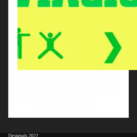
Comenzamos la semana con la secciÃ³n habitual de
noticias Desviaciones, luego del caso Megaupload y
Anonymous, muchos sitios estÃ¡n tomando medidas
al respecto sobre sus contenidos y brindando
posibilidades nuevas para subir archivos, tambiÃ©n
se siguen cerrando sitios y eliminando…
AlejoBergmann
30 enero, 2012
Designals 2022