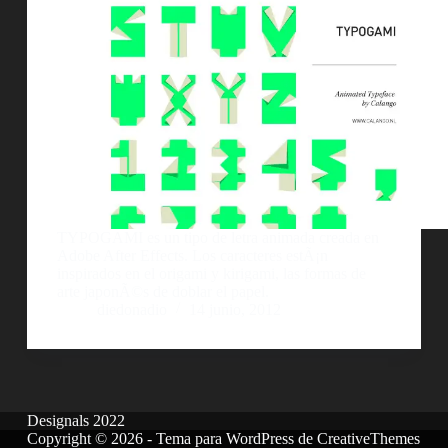
TYPOGAMI es un tipo de letra animada creada en
Adobe After Effects. Los caracteres estÃ¡n
inspirados en el origami y kirigami, las formas de
arte japonÃ©s de doblar el papel.
diedonadio
14 junio, 2012
Designals 2022
Copyright © 2026 - Tema para WordPress de
CreativeThemes