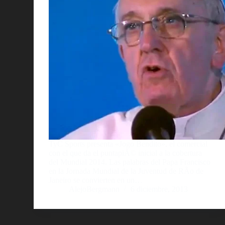
TyC Sports presenta «Jogo Bendito», el comercial
con el que da el puntapiÃ© inicial a la cobertura
del Mundial 2014. Las palabras del Papa Francisco
en la Jornada Mundial de la Juventud de RÃ­o de
Janeiro se convierten en un…
AlejoBergmann
6 diciembre, 2013