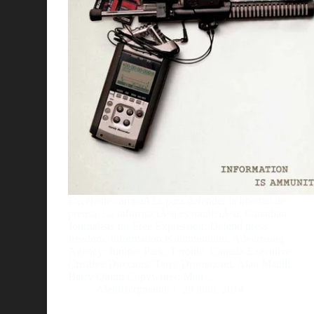
Excelente campaÃ±a para defender la libertad de
prensa. La informaciÃ³n es municiÃ³n. Canadian
Journalists for Free Expression: Defend press
freedom. Information is ammunition. Advertising
Agency: Juniper Park, Toronto, Canada Executive
Creative Directors: Terry Drummond, Alan Madill,
Barry Quinn Copywriter: Matt…
AlejoBergmann
29 julio, 2014