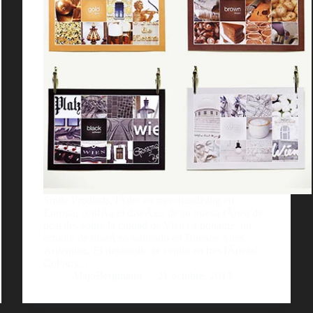
Smile Products, lÃ­der en merchandising en
Europa, confÃ­a el diseÃ±o de su nueva lÃ­nea de
postales sobre la ciudad de Viena a noname, un
estudio de diseÃ±o radicado en Buenos Aires,
Argentina. El desarrollo se centra en tres lÃ­neas:
Colours,…
AlejoBergmann
21 octubre, 2013