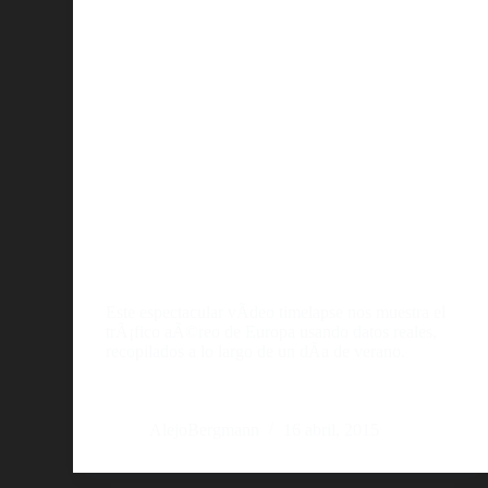
Este espectacular vÃ­deo timelapse nos muestra el
trÃ¡fico aÃ©reo de Europa usando datos reales,
recopilados a lo largo de un dÃ­a de verano.
AlejoBergmann
16 abril, 2015