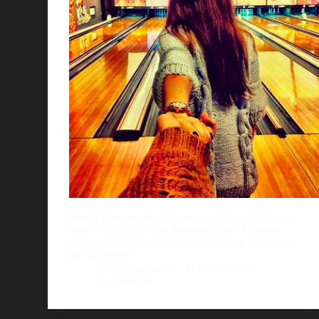
Excelente serie creada por el fotÃ³grafo ruso
Murad Osmann en conjunto con su novia. La idea
surgiÃ³ en 2011 y fue difundida bajo el hastag
#followmeto en su cuenta de Instagram. Â¡Espero
que les guste!
AlejoBergmann
11 marzo, 2013
1 comentario