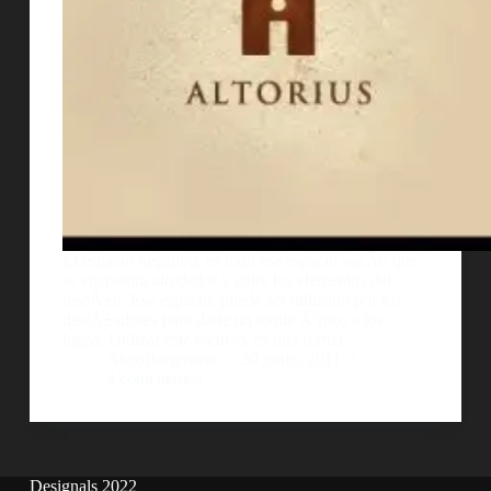
El espacio negativo, es todo ese espacio vacÃ­o que
se encuentra alrededor y entre los elementos del
diseÃ±o. Ese espacio, puede ser utilizado por los
diseÃ±adores para darle un toque Ãºnico a los
logos. Utilizar este recurso, es una forma…
AlejoBergmann
30 junio, 2011
4 comentarios
Designals 2022