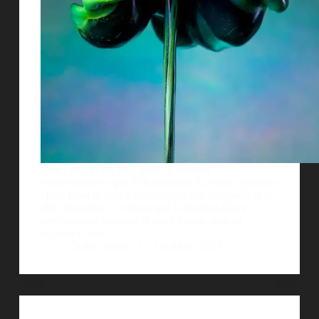
Jack Long es un fotÃ³grafo y escultor
estadounidense que Ãºltimamente ha estado ganando
cierta fama debido a sus trabajos con fotografÃ­as en
alta velocidad. El trabajo que le traemos hoy es
precisamente uno que el autor intenta realizar
esculturas con…
Guille Delicia
11 octubre, 2013