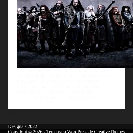
Se dio a conocer la serie de 17 posters de la pelÃ­
cula El Hobbit en la que se presentan los personajes
principales. Se estrenarÃ¡ el 14 de diciembre.
Personajes Fuente | CoomingSoon.net Alejo
Bergmann Â Seguir a @AlejoBergmann
AlejoBergmann
3 noviembre, 2012
Designals 2022
Copyright © 2026 - Tema para WordPress de
CreativeThemes