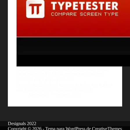
La elecciÃ³n de una tipografÃ­a no siempre puede
ser el trabajo mÃ¡s fÃ¡cil, en muchas ocasiones
debemos elegir entre una u otra
fuenteÂ tipogrÃ¡ficaÂ que nos atraeÂ y eso implica
una toma de decisiÃ³n un tantoÂ difÃ­cil.
diedonadio
5 marzo, 2013
Designals 2022
Copyright © 2026 - Tema para WordPress de
CreativeThemes