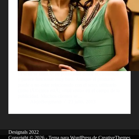
El sexo se utilizÃ³ en publicidad desde el comienzo
y parece funcionar muy bien. Aunque el producto
puede o no estar relacionado con el sexo, utilizarlo
como tÃ©cnica estÃ¡ «mal visto» en el campo de la
publicidad. Muchos clientes se…
AlejoBergmann
23 julio, 2013
Designals 2022
Copyright © 2026 - Tema para WordPress de
CreativeThemes