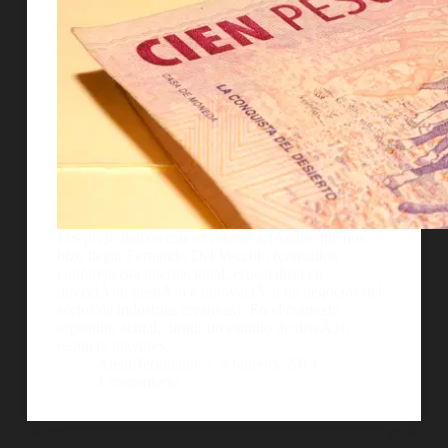
Les presentamos este excelente artÃ­culo que nos
hizo llegar Fernando Del Vecchio (consultor,
conferencista internacional, especialista en
direcciÃ³n, gestiÃ³n e innovaciÃ³n de negocios del
sector de industrias creativas). En el contexto
argentino actual, dirigir un estudio de diseÃ±o
requiere mayores…
AlejoBergmann
4 febrero, 2014
1 comentario