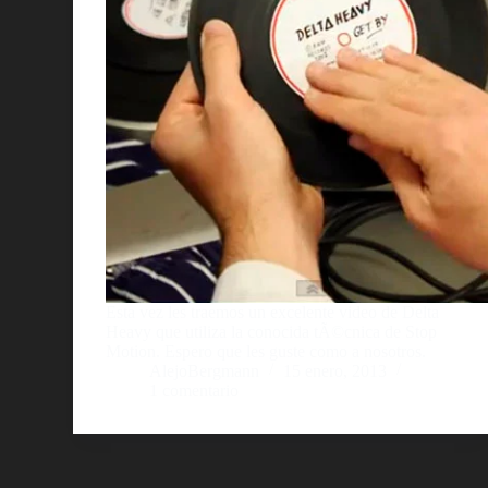
Esta vez les traemos un excelente video de Delta
Heavy que utiliza la conocida tÃ©cnica de Stop
Motion. Espero que les guste como a nosotros.
AlejoBergmann
15 enero, 2013
1 comentario