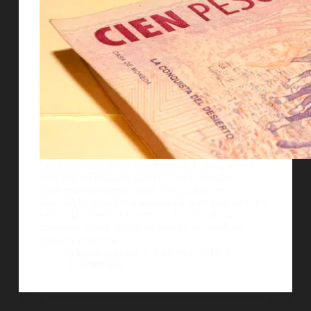
Les presentamos este excelente artÃ­culo que nos
hizo llegar Fernando Del Vecchio (consultor,
conferencista internacional, especialista en
direcciÃ³n, gestiÃ³n e innovaciÃ³n de negocios del
sector de industrias creativas). En el contexto
argentino actual, dirigir un estudio de diseÃ±o
requiere mayores…
AlejoBergmann
4 febrero, 2014
1 comentario