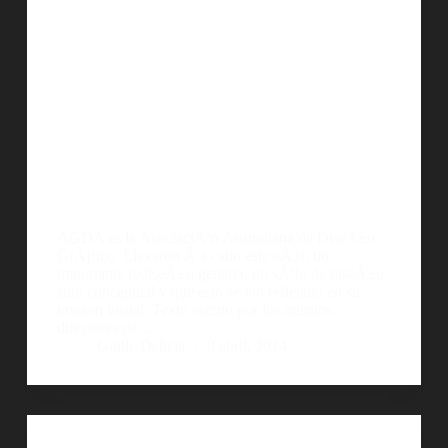
AGDA es la AsociaciÃ³n Australiana de DiseÃ±o
GrÃ¡fico. Llevaron Â a cabo este aÃ±o un
importante rediseÃ±o generla, no sÃ³lo de diseÃ±o
sino conceptual y que esto se vio reflejado en su
imagen visual. Texto escrito por los mismos
directores de…
Guille Delicia
9 abril, 2014