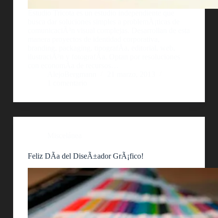
Estudio Tricota es un estudio independiente que
busca dar soluciones simples a problemÃ¡ticas de
comunicaciÃ³n visual complejas. Desarrollan de esta
manera proyectos de identidad corporativa,
branding, packaging, tipografÃ­a, editorial, web,
ilustraciÃ³n y fotografÃ­a. Optan por resoluciones
con economÃ­a de recursos…
AlejoBergmann
21 marzo, 2013
1 comentario
Miscelánea
Feliz DÃ­a del DiseÃ±ador GrÃ¡fico!