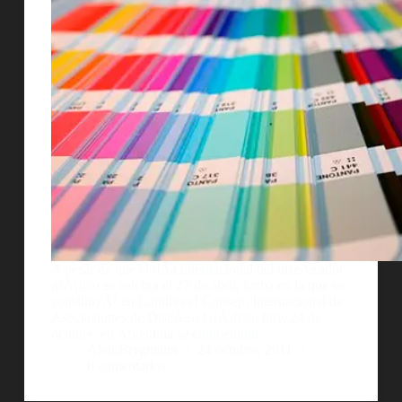
A pesar de que el dÃ­a internacional del diseÃ±ador
grÃ¡fico se celebra el 27 de abril, fecha en la que se
constituyÃ³ en Londres el Consejo Internacional de
Asociaciones de DiseÃ±o GrÃ¡fico, hoy, 24 de
octubre, en Argentina se conmemora…
AlejoBergmann
24 octubre, 2011
6 comentarios