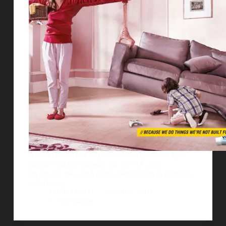
Nueva colecciÃ³n de publicidades creativas, que
aunque muchos piensan que ya estÃ¡ todo
inventado, estas imÃ¡genes demuestran lo contrario,
a disfrutar!
Guille Delicia
6 octubre, 2011
5 comentarios