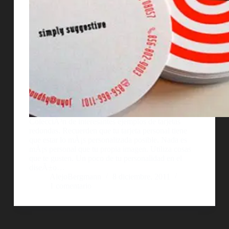
ColecciÃ³n de interesantes ejemplos de tarjetas
redondas. Recuerden que tu tarjeta personal tiene
que estar lo mÃ¡s personalizada posible. Nada es
mÃ¡s personal que tu propia imagen. Utiliza cosas
que te gusten. Un poco de tu personalidad en el
diseÃ±o…
AlejoBergmann
8 diciembre, 2011
1 comentario