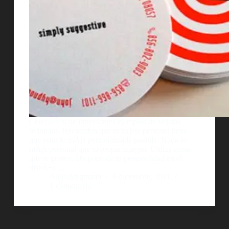
ColecciÃ³n de interesantes ejemplos de tarjetas
redondas. Recuerden que tu tarjeta personal tiene
que estar lo mÃ¡s personalizada posible. Nada es
mÃ¡s personal que tu propia imagen. Utiliza cosas
que te gusten. Un poco de tu personalidad en el
diseÃ±o…
AlejoBergmann
8 diciembre, 2011
1 comentario