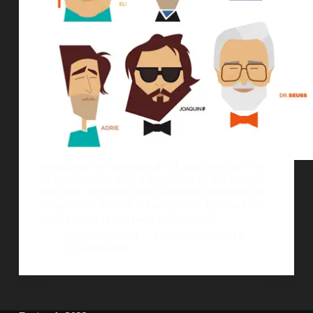
Simplificar los elementos al mÃ¡ximo nos hace ver
las cosas en otro nivel y apreciarlas de una manera
mas clara. Jag Nagra, diseÃ±adora e ilustradora de
CanadÃ¡, se define a si misma como â€œuna parte
diseÃ±adora, la otra parte soÃ±adoraâ€.…
AlejoBergmann
17 septiembre, 2012
2 comentarios