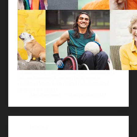
En esta ocasiÃ³n les acercamos un interesante artÃ­
culo de Shutterstock que nos habla sobre la
visualizaciÃ³n de la diversidad en la publicidad
alrededor del mundo.
AlejoBergmann
18 noviembre, 2018
Identidad