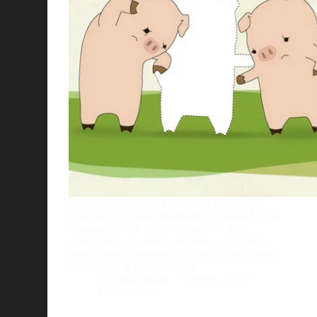
Acerca del Proyecto Fabu es un espacio de
creaciÃ³n; un lugar destinado a la fantasÃ­a y la
imaginaciÃ³n de todos. A travÃ©s de la
realizaciÃ³n de cuentos ilustrados en formato
postal, brinda contenidos coloridos, imÃ¡genes
originales y la posibilidad de…
AlejoBergmann
6 enero, 2013
2 comentarios