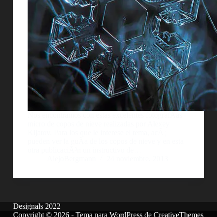
Nos encontramos con estas excelentes fotografÃ­as
micro de copos de nieve realizadas por Alexey
Kljatov. Para los que le interese el tema, acÃ¡
pueden ver la guÃ­a de los copos de nieve y en esta
otra publicaciÃ³n un instructivo de…
AlejoBergmann
24 noviembre, 2013
Designals 2022
Copyright © 2026 - Tema para WordPress de
CreativeThemes