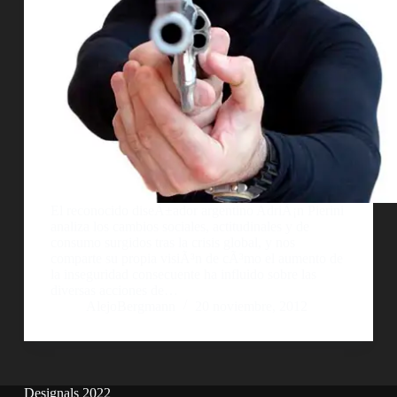
El reconocido diseÃ±ador argentino AdriÃ¡n Pierini
analiza los cambios sociales, actitudinales y de
consumo surgidos tras la crisis global, y nos
comparte su propia visiÃ³n de cÃ³mo el aumento de
la inseguridad consecuente ha influido sobre las
diversas acciones de…
AlejoBergmann
20 noviembre, 2012
Designals 2022