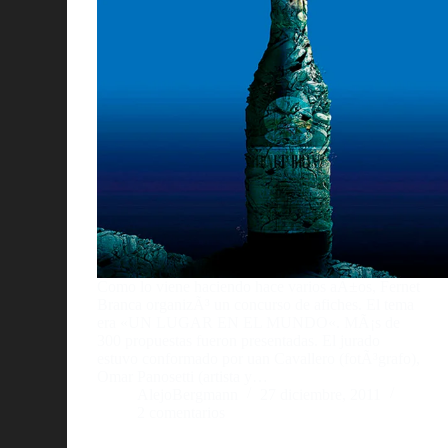
Como lo viene haciendo hace varios aÃ±os, Fernet
Branca organizÃ³ un concurso de afiches. El tema
era «UN LUGAR EN EL MUNDO«. MÃ¡s de
300 propuestas fueron presentadas. El jurado
estuvo conformado por uan Cavallero (fotÃ³grafo),
Omar Panosetti (artista y…
AlejoBergmann
27 diciembre, 2011
2 comentarios