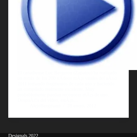
El canadiense Luc Bergeron (Zapatou) ha realizado
un remix de los 200 vÃ­deos mÃ¡s virales del aÃ±o
2011 tomando fragmentos de cada uno y haciendo
un compilado realmente excelente. Muy
probablemente puedan reconocer mÃ¡s de uno.
DespuÃ©s del video, estÃ¡n…
AlejoBergmann
28 enero, 2012
Designals 2022