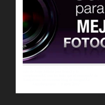
Dando vueltas encontrÃ© este interesante ArtÃ­
culo de Jorge Aldana para frogx3 y lo
complementÃ© con los links que el mencionÃ³ de
XatakaFoto, un excelente blog de fotografÃ­a.
AlejoBergmann
9 abril, 2012