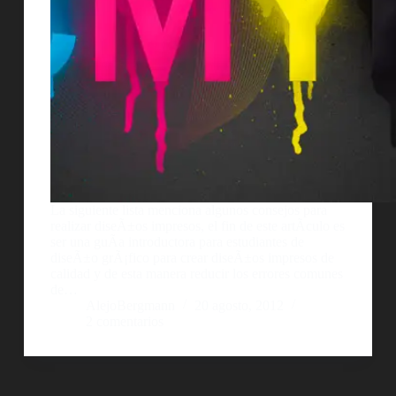
La siguiente lista menciona algunos consejos para
realizar diseÃ±os impresos, el fin de este artÃ­culo es
ser una guÃ­a introductora para estudiantes de
diseÃ±o grÃ¡fico para crear diseÃ±os impresos de
calidad y de esta manera reducir los errores comunes
de…
AlejoBergmann
20 agosto, 2012
2 comentarios