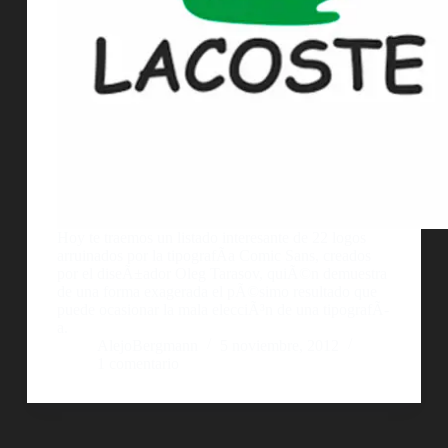
Hoy te traemos un listado interesante de 22 logos
arruinados por la tipografÃ­a Comic Sans, creados
por el diseÃ±ador Oleg Tarasov, quiÃ©n demuestra
de una forma exagerada el pÃ©simo resultado que
puede ocasionar la mala elecciÃ³n de una tipografÃ­
a.
AlejoBergmann
5 noviembre, 2012
1 comentario